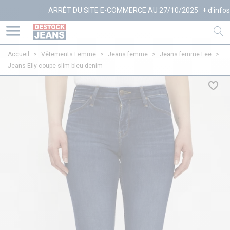
ARRÊT DU SITE E-COMMERCE AU 27/10/2025
+ d'infos
Accueil
>
Vêtements Femme
>
Jeans femme
>
Jeans femme Lee
>
Jeans Elly coupe slim bleu denim