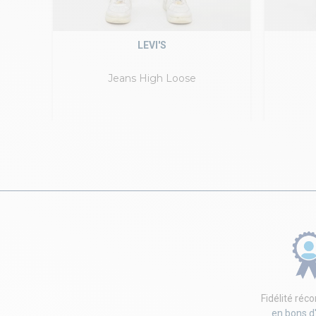
LEVI'S
Jeans High Loose
Fidélité ré
en bons d