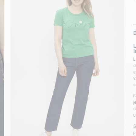
L
L
c
a
v
o
F
j
d
u
S
p