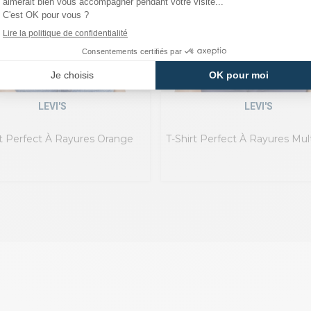
LEVI'S
LEVI'S
rt Perfect À Rayures Orange
T-Shirt Perfect À Rayures Mul
Corail Et Indigo