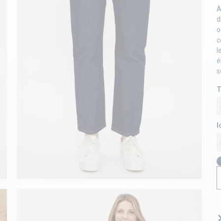
A
d
o
c
l
é
s
T
l