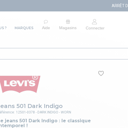
ARRÊT DU SITE E-COMMERC
Aide
Magasins
S ?
MARQUES
Connecter
Jeans 501 Dark Indigo
éférence:
12501-0378 - DARK INDIGO - WORN
e jeans 501 Dark Indigo : le classique
ntemporel !