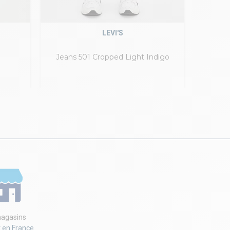
LEVI'S
Jeans 501 Cropped Light Indigo
J
agasins
t en France