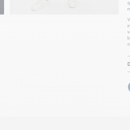
q
m
V
i
v
b
c