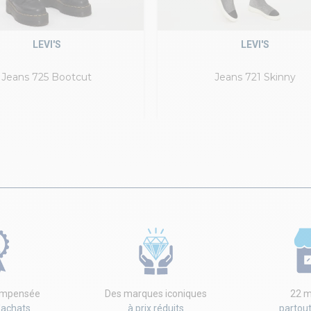
LEVI'S
LEVI'S
Jeans 725 Bootcut
Jeans 721 Skinny
compensée
Des marques iconiques
22 m
'achats
à prix réduits
partou