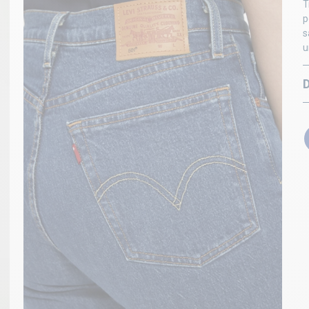
T
p
s
u