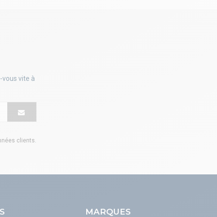
-vous vite à
onnées clients
.
S
MARQUES