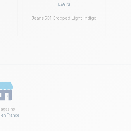
LEVI'S
Jeans 501 Cropped Light Indigo
J
agasins
t en France