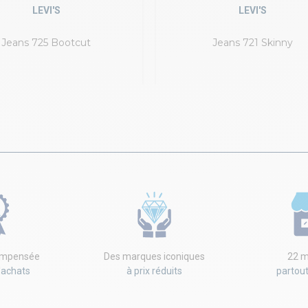
LEVI'S
LEVI'S
Jeans 725 Bootcut
Jeans 721 Skinny
compensée
Des marques iconiques
22 m
'achats
à prix réduits
partou