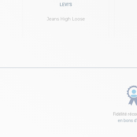
LEVI'S
Jeans High Loose
Fidélité ré
en bons d