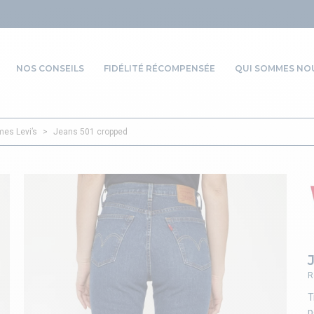
NOS CONSEILS
FIDÉLITÉ RÉCOMPENSÉE
QUI SOMMES NOU
es Levi’s
>
Jeans 501 cropped
R
T
p