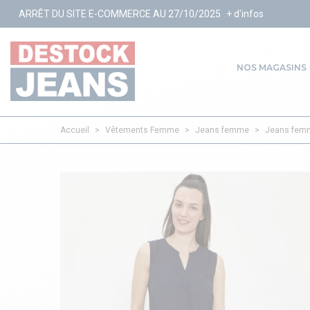
SITE E-COMMERCE AU 27/10/2025
+ d'infos
NOS MAGASINS
Accueil
>
Vêtements Femme
>
Jeans femme
>
Jeans femm