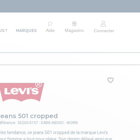
ARRÊT DU 
Aide
Magasins
S ?
MARQUES
Connecter
Jeans 501 cropped
éférence:
36200-0157 - DARK INDIGO - WORN
rès tendance, ce jeans 501 cropped de la marque Levi's
our femme a tout pour plaire. Son denim délavé ainsi que