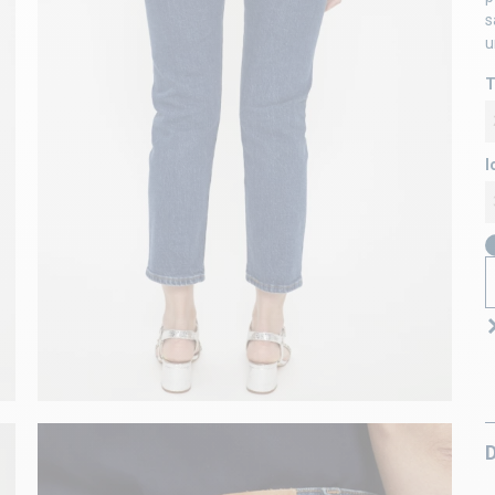
s
u
T
l