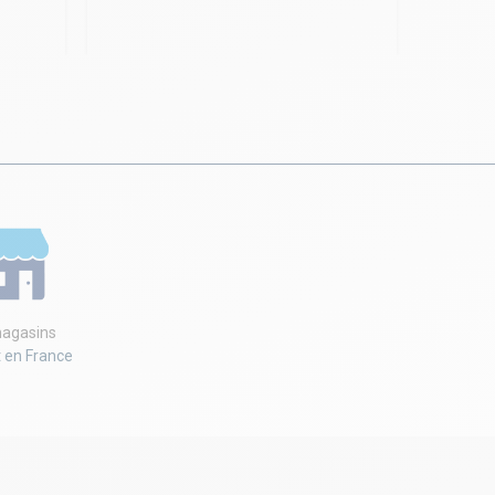
agasins
t en France