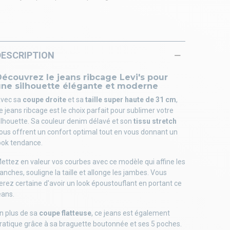
DESCRIPTION
écouvrez le jeans ribcage Levi's pour
une silhouette élégante et moderne
vec sa
coupe droite
et sa
taille super haute de 31 cm
,
e jeans ribcage est le choix parfait pour sublimer votre
ilhouette. Sa couleur denim délavé et son
tissu stretch
ous offrent un confort optimal tout en vous donnant un
ook tendance.
ettez en valeur vos courbes avec ce modèle qui affine les
anches, souligne la taille et allonge les jambes. Vous
erez certaine d'avoir un look époustouflant en portant ce
eans.
n plus de sa
coupe flatteuse
, ce jeans est également
ratique grâce à sa braguette boutonnée et ses 5 poches.