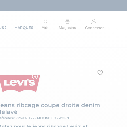
ARRÊT DU SITE 
Aide
Magasins
S ?
MARQUES
Connecter
Jeans ribcage coupe droite denim
délavé
éférence:
72693-0177 - MED INDIGO - WORN I
ptez pour le jeans ribcage Levi's et