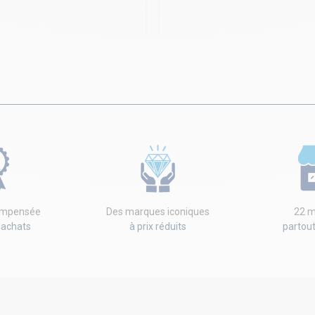
compensée
Des marques iconiques
22 m
'achats
à prix réduits
partou