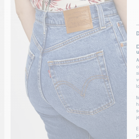
D
A
c
s
v
l
M
h
s
j
E
p