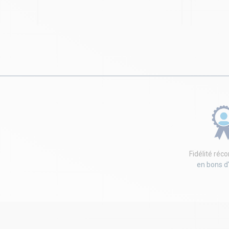
Fidélité ré
en bons d