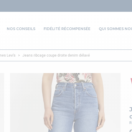
NOS CONSEILS
FIDÉLITÉ RÉCOMPENSÉE
QUI SOMMES NOU
es Levi’s
>
Jeans ribcage coupe droite denim délavé
R
O