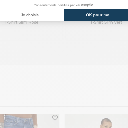
G-STAR RAW
G-STAR RAW
T-Shirt Slim Rose
T-Shirt Slim Vert