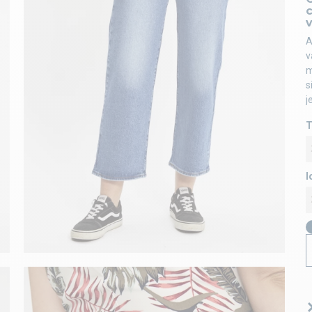
c
A
v
m
s
j
T
l