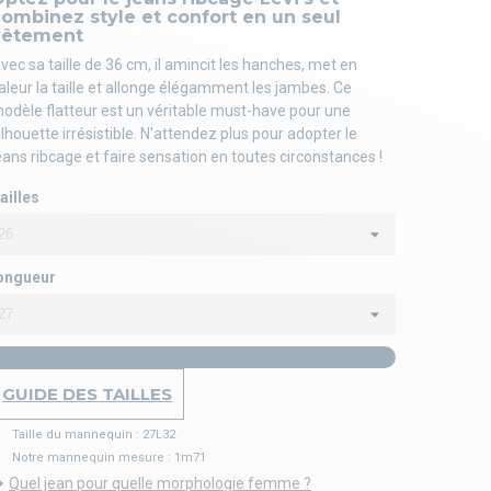
ombinez style et confort en un seul
vêtement
vec sa taille de 36 cm, il amincit les hanches, met en
aleur la taille et allonge élégamment les jambes. Ce
odèle flatteur est un véritable must-have pour une
ilhouette irrésistible. N'attendez plus pour adopter le
eans ribcage et faire sensation en toutes circonstances !
ailles
ongueur
GUIDE DES TAILLES
Taille du mannequin : 27L32
Notre mannequin mesure : 1m71
Quel jean pour quelle morphologie femme ?