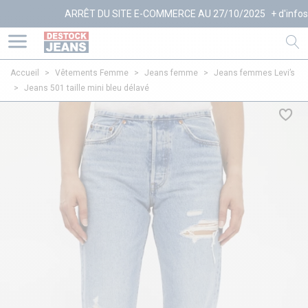
ARRÊT DU SITE E-COMMERCE AU 27/10/2025
+ d'infos
Accueil
>
Vêtements Femme
>
Jeans femme
>
Jeans femmes Levi’s
>
Jeans 501 taille mini bleu délavé