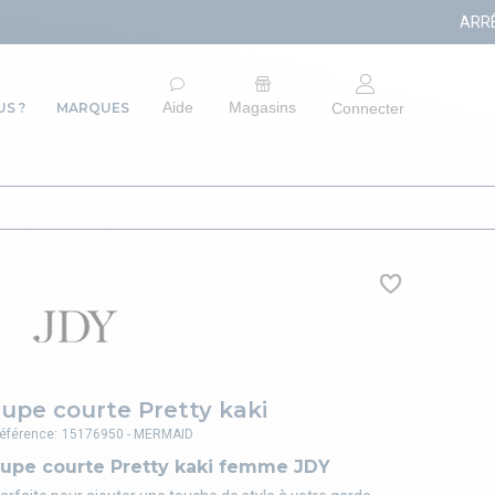
ARRÊT DU SITE E-COMME
Aide
Magasins
S ?
MARQUES
Connecter
Jupe courte Pretty kaki
éférence:
15176950 - MERMAID
Jupe courte Pretty kaki femme JDY