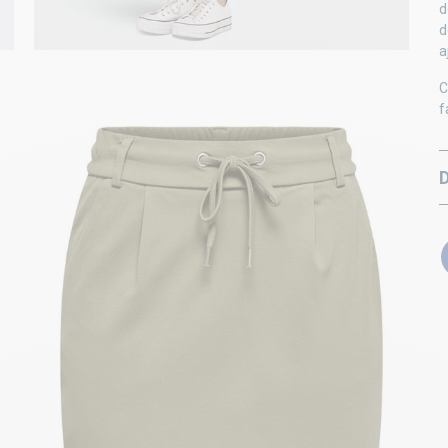
d
d
a
C
f