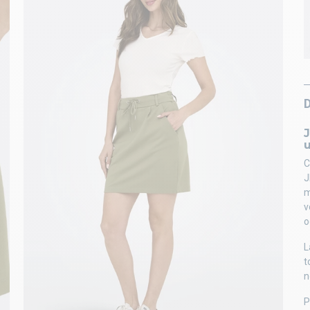
u
C
J
m
v
o
L
t
n
P