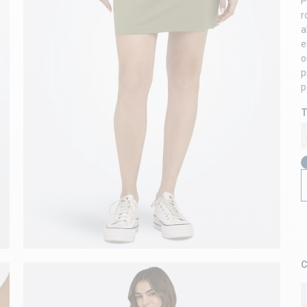
P
r
a
e
o
p
p
T
C