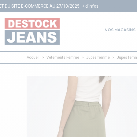
RCE AU 27/10/2025
+ d'infos
NOS MAGASINS
Accueil
>
Vêtements Femme
>
Jupes femme
>
Jupes femm