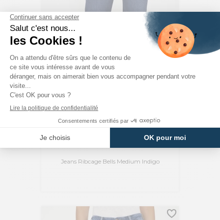
LEVI'S
Jeans Ribcage Bells Medium Indigo