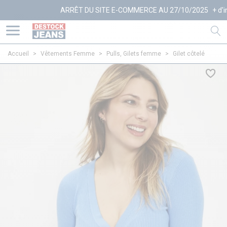
ARRÊT DU SITE E-COMMERCE AU 27/10/2025
+ d'infos
Accueil
>
Vêtements Femme
>
Pulls, Gilets femme
>
Gilet côtelé