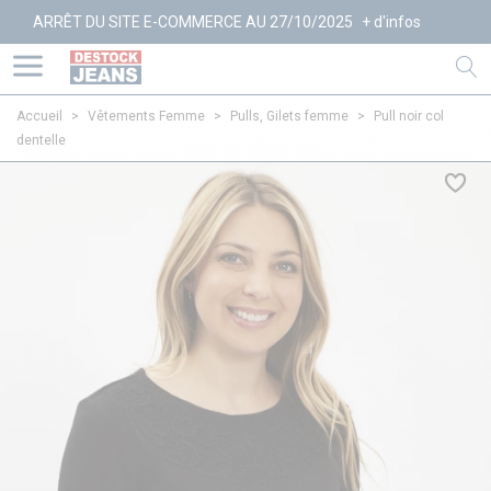
RRÊT DU SITE E-COMMERCE AU 27/10/2025
+ d'infos
Accueil
>
Vêtements Femme
>
Pulls, Gilets femme
>
Pull noir col
dentelle