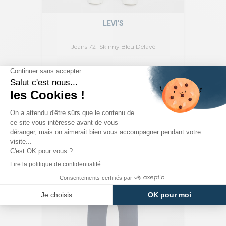
LEVI'S
Jeans 721 Skinny Bleu Délavé