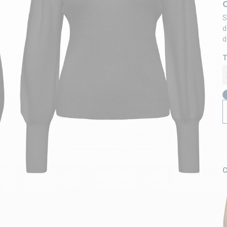
O
S
d
d
T
C