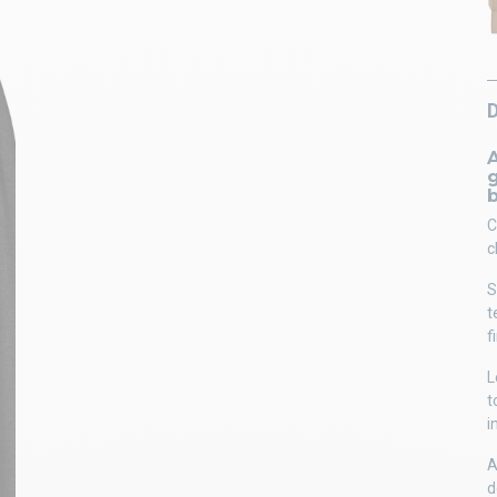
c
t
f
L
t
i
A
d