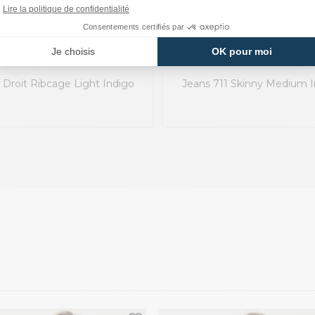
LEVI'S
LEVI'S
 Droit Ribcage Light Indigo
Jeans 711 Skinny Medium I