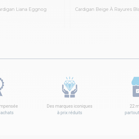
ardigan Liana Eggnog
Cardigan Beige À Rayures Bl
compensée
Des marques iconiques
22 m
'achats
à prix réduits
partou