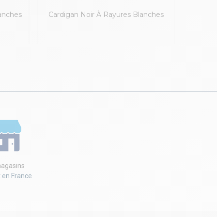
anches
Cardigan Noir À Rayures Blanches
Pull
agasins
t en France