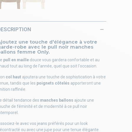
DESCRIPTION
Ajoutez une touche d'élégance à votre
garde-robe avec le pull noir manches
ballons femme Only.
Ce
pull en maille
douce vous gardera confortable et au
haud tout au long de l'année, quel que soit l'occasion.
Son
col haut
ajoutera une touche de sophistication à votre
enue, tandis que les
poignets côtelés
apporteront une
inition raffinée.
e détail tendance des
manches ballons
ajoute une
ouche de féminité et de modernité à ce pull noir
ntemporel.
ssociez-le avec vos jeans préférés pour un look
écontracté ou avec une jupe pour une tenue élégante.