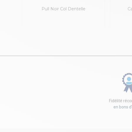
e
Pull Noir Col Dentelle
C
Fidélité ré
en bons d