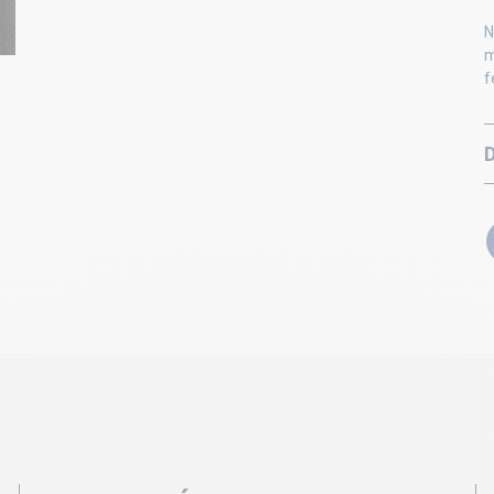
N
m
f