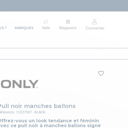
ARRÊT DU SITE 
Aide
Magasins
S ?
MARQUES
Connecter
Pull noir manches ballons
éférence:
15327507 - BLACK
Offrez-vous un look tendance et féminin
vec ce pull noir à manches ballons signé