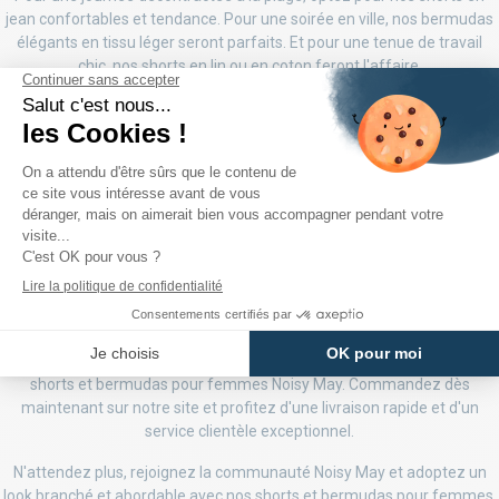
jean confortables et tendance. Pour une soirée en ville, nos bermudas
élégants en tissu léger seront parfaits. Et pour une tenue de travail
chic, nos shorts en lin ou en coton feront l'affaire.
Des prix imbattables
Nous sommes fiers de proposer des shorts et bermudas de qualité à
des prix abordables. Notre objectif est de rendre la mode accessible à
toutes les femmes.
De plus, nous mettons régulièrement à jour notre collection avec de
nouveaux modèles pour que vous puissiez toujours trouver votre
bonheur chez Noisy May.
Commandez dès maintenant !
Ne manquez pas l'opportunité de compléter votre garde-robe avec nos
shorts et bermudas pour femmes Noisy May. Commandez dès
maintenant sur notre site et profitez d'une livraison rapide et d'un
service clientèle exceptionnel.
N'attendez plus, rejoignez la communauté Noisy May et adoptez un
look branché et abordable avec nos shorts et bermudas pour femmes.