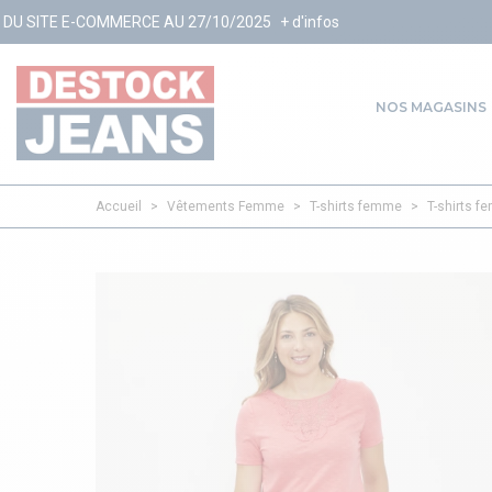
AU 27/10/2025
+ d'infos
NOS MAGASINS
Accueil
>
Vêtements Femme
>
T-shirts femme
>
T-shirts 