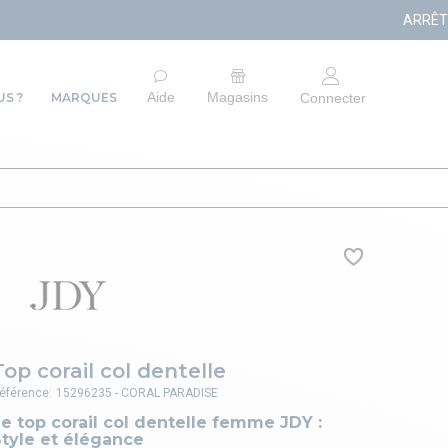
ARRÊT DU SITE E-COMMERCE 
Aide
Magasins
S ?
MARQUES
Connecter
Top corail col dentelle
éférence:
15296235 - CORAL PARADISE
e top corail col dentelle femme JDY :
tyle et élégance