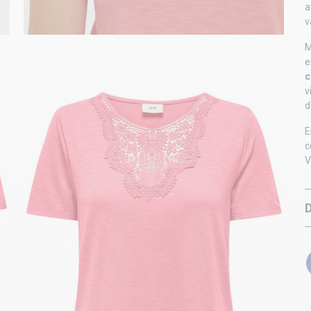
a
v
M
e
c
v
d
E
c
V