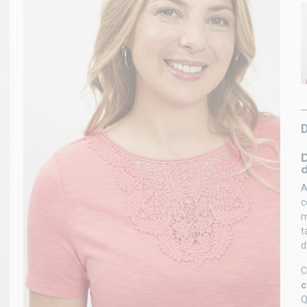
D
A
c
m
t
d
C
c
Q