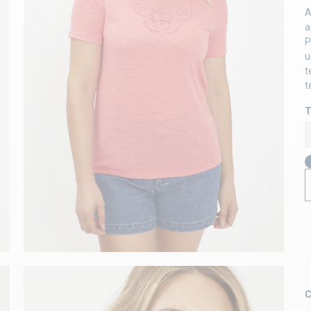
A
a
P
u
t
t
T
C