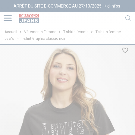
RRÊT DU SITE E-COMMERCE AU 27/10/2025
+ d'infos
Accueil
>
Vêtements Femme
>
T-shirts femme
>
T-shirts femme
Levi's
>
T-shirt Graphic classic noir