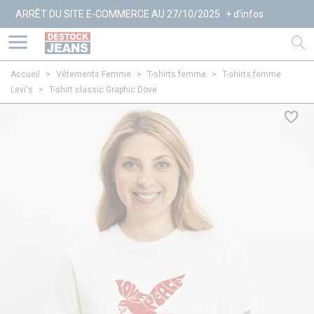
T DU SITE E-COMMERCE AU 27/10/2025
+ d'infos
Accueil
>
Vêtements Femme
>
T-shirts femme
>
T-shirts femme
Levi's
>
T-shirt classic Graphic Dove