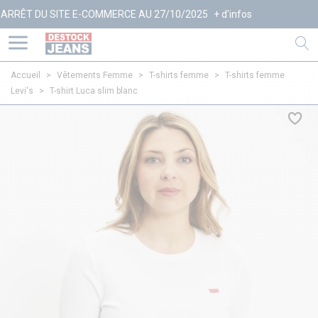
 SITE E-COMMERCE AU 27/10/2025
+ d'infos
Accueil
>
Vêtements Femme
>
T-shirts femme
>
T-shirts femme
Levi's
>
T-shirt Luca slim blanc