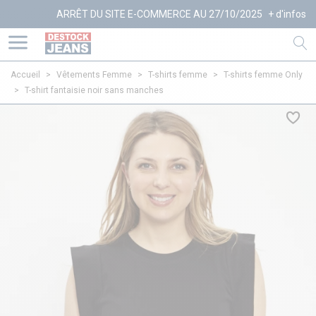
ARRÊT DU SITE E-COMMERCE AU 27/10/2025
+ d'infos
Accueil
>
Vêtements Femme
>
T-shirts femme
>
T-shirts femme Only
>
T-shirt fantaisie noir sans manches