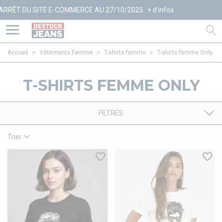
E-COMMERCE AU 27/10/2025
+ d'infos
Accueil
>
Vêtements Femme
>
T-shirts femme
>
T-shirts femme Only
T-SHIRTS FEMME ONLY
FILTRES
Trier