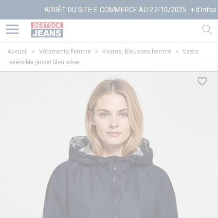
ARRÊT DU SITE E-COMMERCE AU 27/10/2025
+ d'infos
Accueil
>
Vêtements Femme
>
Vestes, Blousons femme
>
Veste
reversible jacket bleu silver