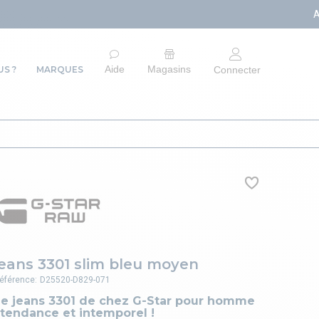
ARRÊT DU SITE E-C
Aide
Magasins
S ?
MARQUES
Connecter
jeans 3301 slim bleu moyen
éférence:
D25520-D829-071
Le jeans 3301 de chez G-Star pour homme
 tendance et intemporel !