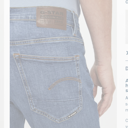
C
A
s
A
s
m
C
v