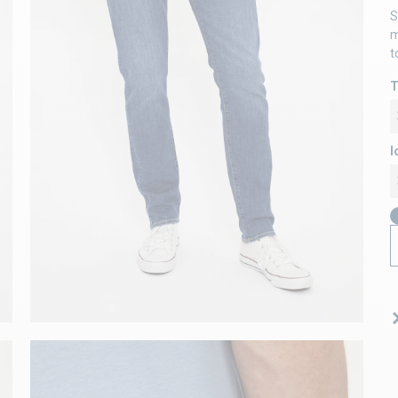
S
m
t
T
l