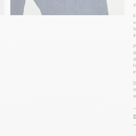
z
F
v
t
é
P
d
d
l
i
D
m
a