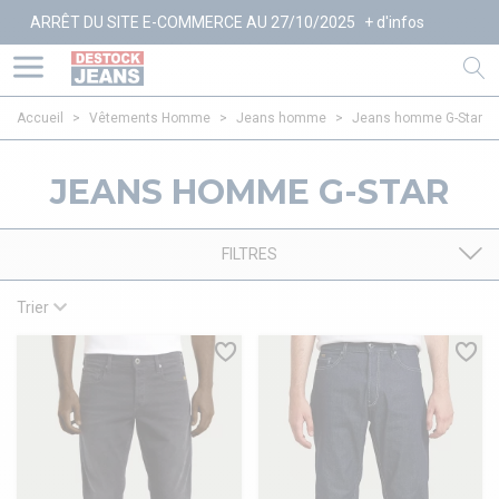
U SITE E-COMMERCE AU 27/10/2025
+ d'infos
Accueil
>
Vêtements Homme
>
Jeans homme
>
Jeans homme G-Star
JEANS HOMME G-STAR
FILTRES
Trier