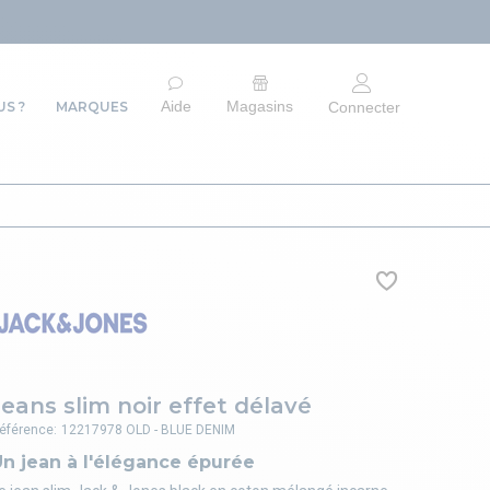
ARRÊT DU S
Aide
Magasins
S ?
MARQUES
Connecter
Jeans slim noir effet délavé
éférence:
12217978 OLD - BLUE DENIM
n jean à l'élégance épurée