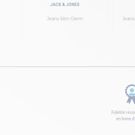
JACK & JONES
axed
Jeans Slim Glenn
Jeans
Fidélité ré
en bons d