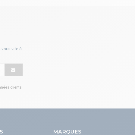
-vous vite à
onnées clients
.
S
MARQUES