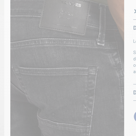
L
S
d
c
a