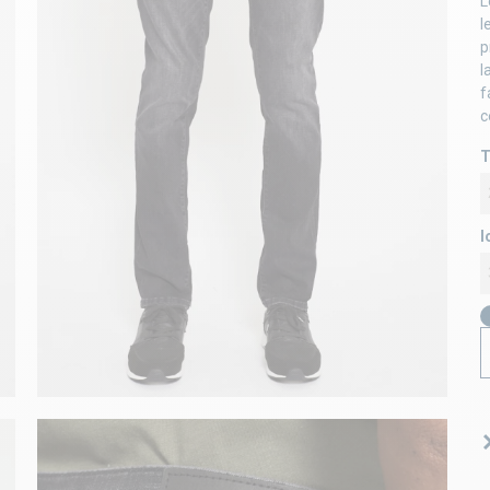
L
l
p
l
f
c
T
l