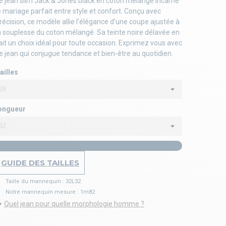
e jean slim Jack & Jones black en coton mélangé incarne
e mariage parfait entre style et confort. Conçu avec
récision, ce modèle allie l'élégance d'une coupe ajustée à
a souplesse du coton mélangé. Sa teinte noire délavée en
ait un choix idéal pour toute occasion. Exprimez vous avec
e jean qui conjugue tendance et bien-être au quotidien.
ailles
ongueur
GUIDE DES TAILLES
Taille du mannequin : 32L32
Notre mannequin mesure : 1m82
Quel jean pour quelle morphologie homme ?