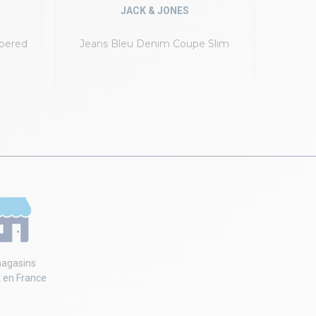
JACK & JONES
pered
Jeans Bleu Denim Coupe Slim
Jeans 
agasins
t en France