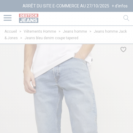
ARRÊT DU SITE E-COMMERCE AU 27/10/2025
+ d'infos
Accueil
>
Vêtements Homme
>
Jeans homme
>
Jeans homme Jack
& Jones
>
Jeans bleu denim coupe tapered