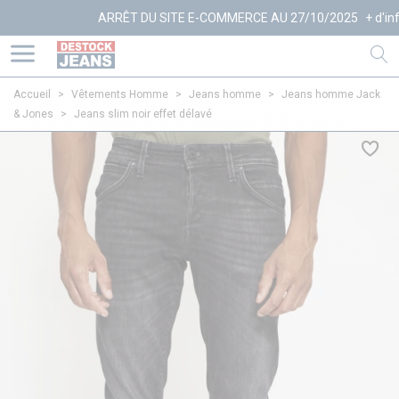
ARRÊT DU SITE E-COMMERCE AU 27/10/2025
+ d'infos
Accueil
>
Vêtements Homme
>
Jeans homme
>
Jeans homme Jack
& Jones
>
Jeans slim noir effet délavé