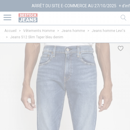
ARRÊT DU SITE E-COMMERCE AU 27/10/2025
+ d'infos
Accueil
>
Vêtements Homme
>
Jeans homme
>
Jeans homme Levi's
>
Jeans 512 Slim Taper bleu denim