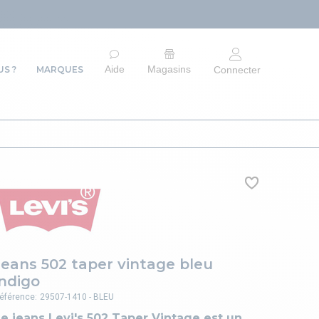
ARRÊT DU SITE
Aide
Magasins
S ?
MARQUES
Connecter
Jeans 502 taper vintage bleu
indigo
éférence:
29507-1410 - BLEU
e jeans Levi's 502 Taper Vintage est un