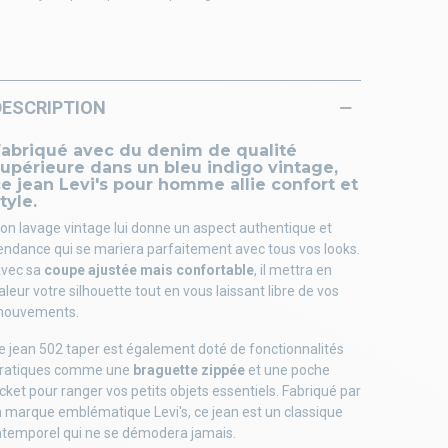
DESCRIPTION
Fabriqué avec du denim de qualité
upérieure dans un bleu indigo vintage,
e jean Levi's pour homme allie confort et
tyle.
on lavage vintage lui donne un aspect authentique et
endance qui se mariera parfaitement avec tous vos looks.
vec sa
coupe ajustée mais confortable
, il mettra en
aleur votre silhouette tout en vous laissant libre de vos
ouvements.
e jean 502 taper est également doté de fonctionnalités
ratiques comme une
braguette zippée
et une poche
icket pour ranger vos petits objets essentiels. Fabriqué par
a marque emblématique Levi's, ce jean est un classique
ntemporel qui ne se démodera jamais.