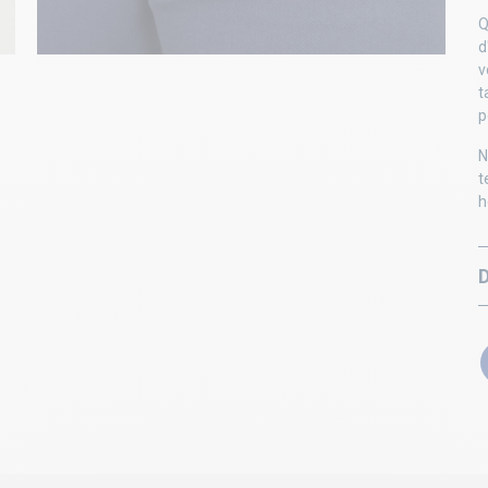
Q
d
v
t
p
N
t
h