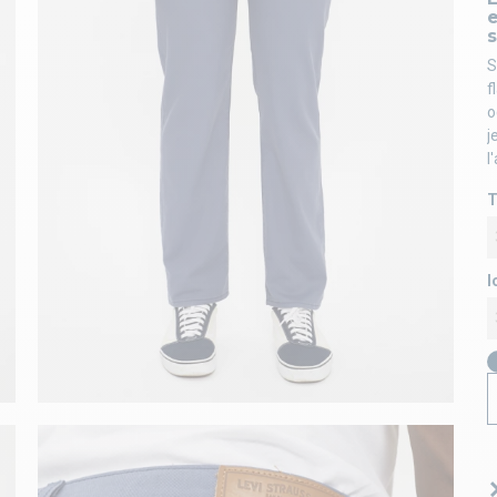
s
S
f
o
j
l
T
l