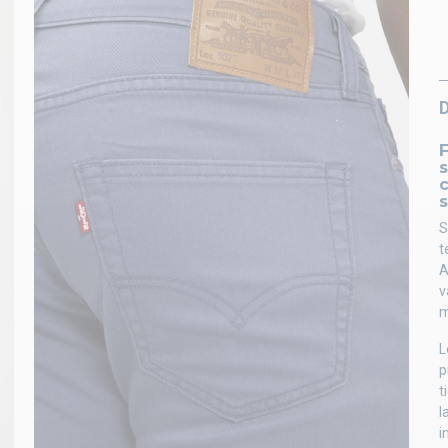
s
c
s
S
t
A
v
m
L
p
t
l
i