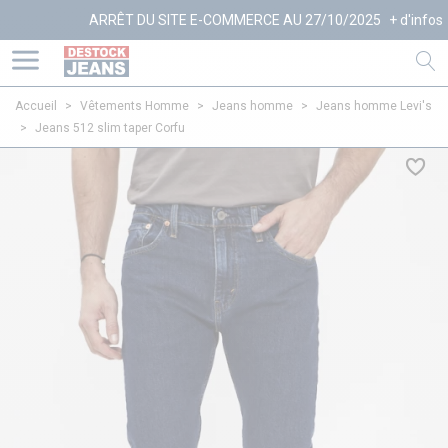
ARRÊT DU SITE E-COMMERCE AU 27/10/2025
+ d'infos
Accueil
>
Vêtements Homme
>
Jeans homme
>
Jeans homme Levi's
>
Jeans 512 slim taper Corfu