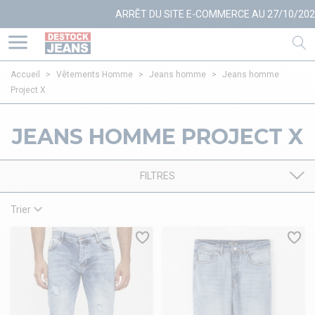
ARRÊT DU SITE E-COMMERCE AU 27/10/2025
+
Accueil
>
Vêtements Homme
>
Jeans homme
>
Jeans homme
Project X
JEANS HOMME PROJECT X
FILTRES
Trier