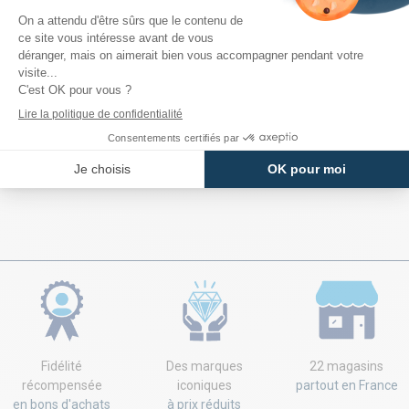
Jeans pour homme Project
X
Choisissez parmi une large sélection de jeans
Project X
slim, skinny,
usé ou encore délavés. Des
jeans homme
qui se marieront à merveille
avec un T-shirt basique ou une chemise. Très faciles à porter en toute
occasion, il y en a pour tous les goûts et tous les budgets. Profitez-en !
Fidélité
Des marques
22 magasins
récompensée
iconiques
partout en France
en bons d'achats
à prix réduits