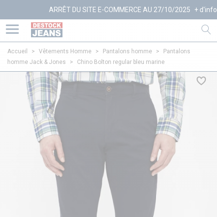
ARRÊT DU SITE E-COMMERCE AU 27/10/2025
+ d'infos
Accueil
>
Vêtements Homme
>
Pantalons homme
>
Pantalons
homme Jack & Jones
>
Chino Bolton regular bleu marine