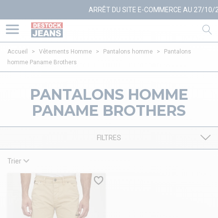
ARRÊT DU SITE E-COMMERCE AU 27/10/20
Accueil
>
Vêtements Homme
>
Pantalons homme
>
Pantalons
homme Paname Brothers
PANTALONS HOMME
PANAME BROTHERS
FILTRES
Trier