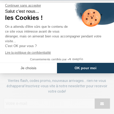
Fidélité
Des marques
22 magasins
récompensée
iconiques
partout en France
en bons d'achats
à prix réduits
NEWSLETTER
Ventes flash, codes promo, nouveaux arrivages... rien ne vous
échappera! Inscrivez-vous vite à notre newsletter pour recevoir
votre code!