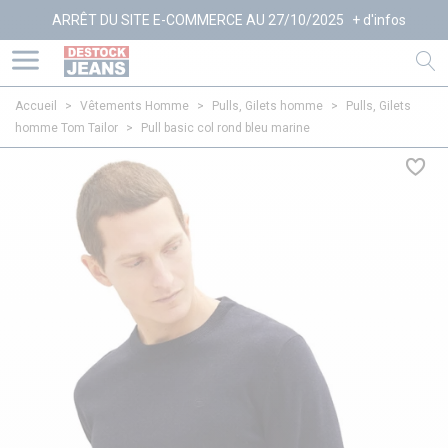
ARRÊT DU SITE E-COMMERCE AU 27/10/2025
+ d'infos
Accueil
>
Vêtements Homme
>
Pulls, Gilets homme
>
Pulls, Gilets
homme Tom Tailor
>
Pull basic col rond bleu marine