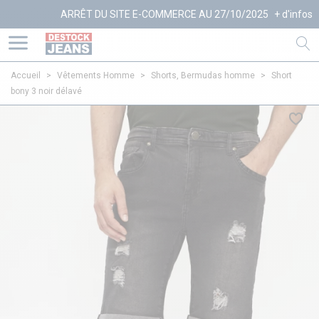
ARRÊT DU SITE E-COMMERCE AU 27/10/2025
+ d'infos
Accueil
>
Vêtements Homme
>
Shorts, Bermudas homme
>
Short
bony 3 noir délavé