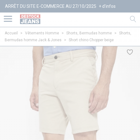
T DU SITE E-COMMERCE AU 27/10/2025
+ d'infos
Accueil
>
Vêtements Homme
>
Shorts, Bermudas homme
>
Shorts,
Bermudas homme Jack & Jones
>
Short chino Chopper beige