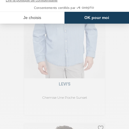
LEVI'S
Chemise Une Poche Sunset