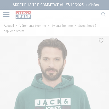
ARRÊT DU SITE E-COMMERCE AU 27/10/2025
+ d'infos
Accueil
>
Vêtements Homme
>
Sweats homme
>
Sweat hood à
capuche storm