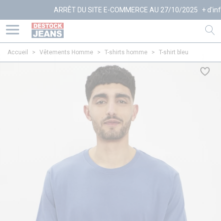
ARRÊT DU SITE E-COMMERCE AU 27/10/2025
+ d'infos
Accueil
>
Vêtements Homme
>
T-shirts homme
>
T-shirt bleu