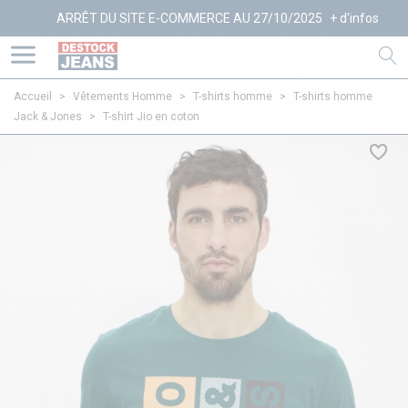
ARRÊT DU SITE E-COMMERCE AU 27/10/2025
+ d'infos
Accueil
>
Vêtements Homme
>
T-shirts homme
>
T-shirts homme
Jack & Jones
>
T-shirt Jio en coton