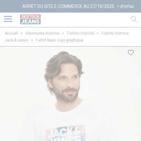
ARRÊT DU SITE E-COMMERCE AU 27/10/2025
+ d'infos
Accueil
>
Vêtements Homme
>
T-shirts homme
>
T-shirts homme
Jack & Jones
>
T-shirt blanc logo graphique