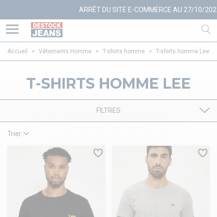
ARRÊT DU SITE E-COMMERCE AU 27/10/2025
Accueil
>
Vêtements Homme
>
T-shirts homme
>
T-shirts homme Lee
T-SHIRTS HOMME LEE
FILTRES
Trier