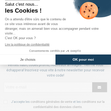
Fidélité
Des marques
22 magasins
récompensée
iconiques
partout en France
en bons d'achats
à prix réduits
NEWSLETTER
Ventes flash, codes promo, nouveaux arrivages... rien ne vous
échappera! Inscrivez-vous vite à notre newsletter pour recevoir
votre code!
J'accepte les
conditions générales de vente
et les
conditions sur la
confidentialité des données clients
.