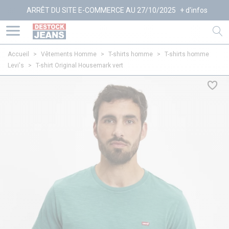
ARRÊT DU SITE E-COMMERCE AU 27/10/2025
+ d'infos
Accueil
>
Vêtements Homme
>
T-shirts homme
>
T-shirts homme
Levi's
>
T-shirt Original Housemark vert