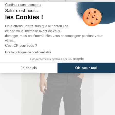
G-STAR RAW
Short Roxic Vert Olive