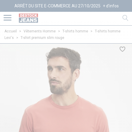
RRÊT DU SITE E-COMMERCE AU 27/10/2025
+ d'infos
Accueil
>
Vêtements Homme
>
T-shirts homme
>
T-shirts homme
Levi's
>
T-shirt premium slim rouge