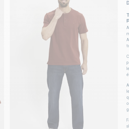
A
m
A
t
C
p
l
é
A
l
q
c
g
F
s