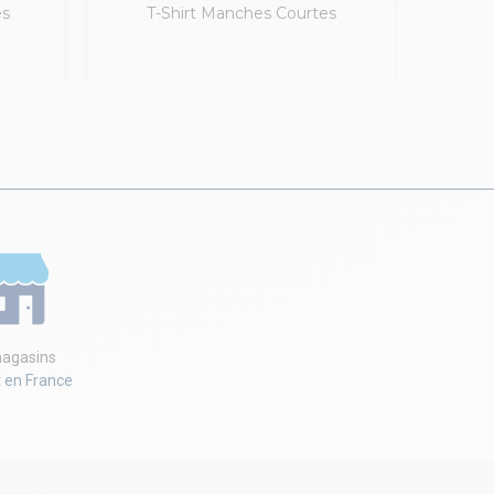
es
T-Shirt Manches Courtes
agasins
t en France