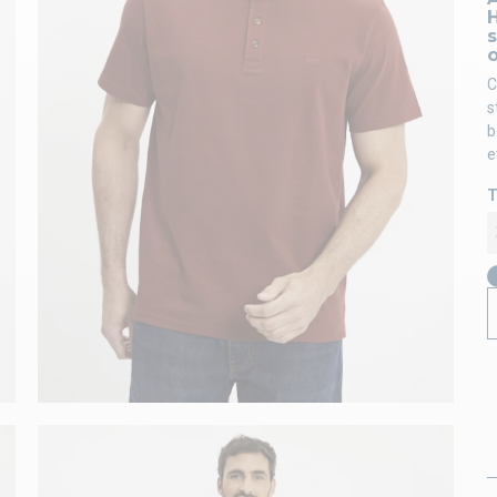
s
o
C
s
b
e
T