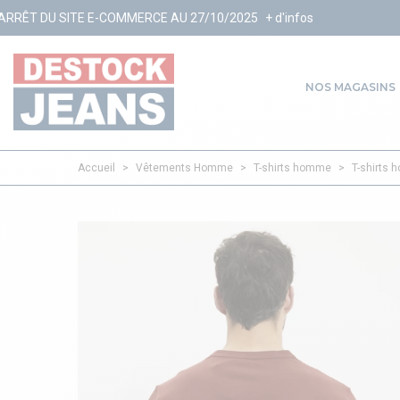
OMMERCE AU 27/10/2025
+ d'infos
NOS MAGASINS
Accueil
>
Vêtements Homme
>
T-shirts homme
>
T-shirts 