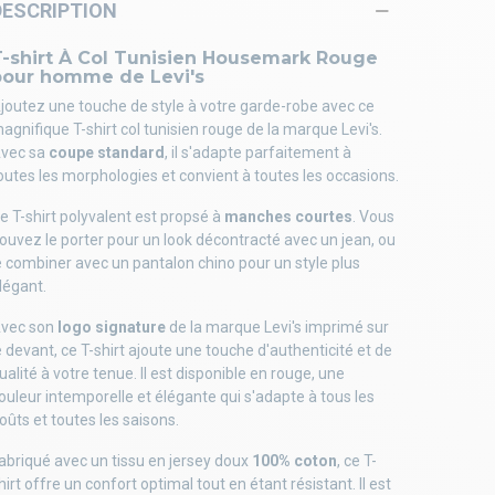
DESCRIPTION
T-shirt À Col Tunisien Housemark Rouge
pour homme de Levi's
joutez une touche de style à votre garde-robe avec ce
agnifique T-shirt col tunisien rouge de la marque Levi's.
vec sa
coupe standard
, il s'adapte parfaitement à
outes les morphologies et convient à toutes les occasions.
e T-shirt polyvalent est propsé à
manches courtes
. Vous
ouvez le porter pour un look décontracté avec un jean, ou
e combiner avec un pantalon chino pour un style plus
légant.
vec son
logo signature
de la marque Levi's imprimé sur
e devant, ce T-shirt ajoute une touche d'authenticité et de
ualité à votre tenue. Il est disponible en rouge, une
ouleur intemporelle et élégante qui s'adapte à tous les
oûts et toutes les saisons.
abriqué avec un tissu en jersey doux
100% coton
, ce T-
hirt offre un confort optimal tout en étant résistant. Il est