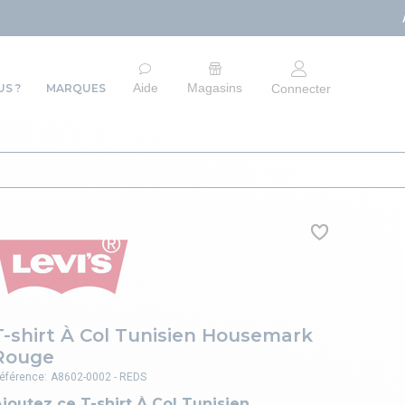
ARRÊT DU SITE E-C
Aide
Magasins
S ?
MARQUES
Connecter
T-shirt À Col Tunisien Housemark
Rouge
éférence:
A8602-0002 - REDS
joutez ce T-shirt À Col Tunisien