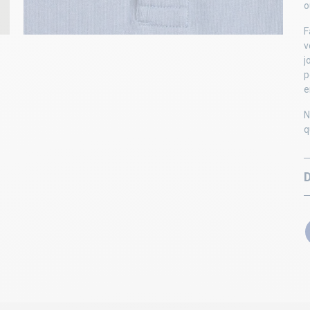
o
F
v
j
p
e
N
q