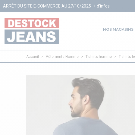
COMMERCE AU 27/10/2025
+ d'infos
NOS MAGASINS
Accueil
>
Vêtements Homme
>
T-shirts homme
>
T-shirts 