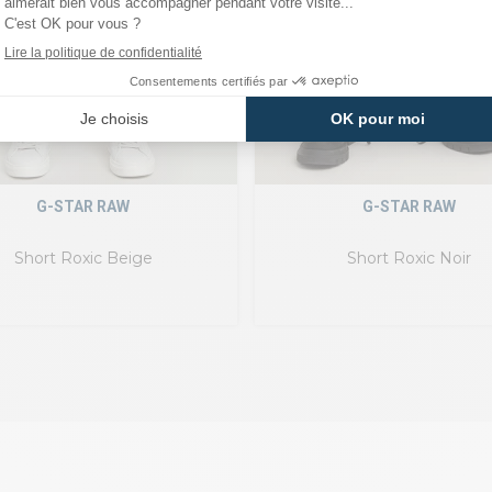
G-STAR RAW
G-STAR RAW
Short Roxic Beige
Short Roxic Noir