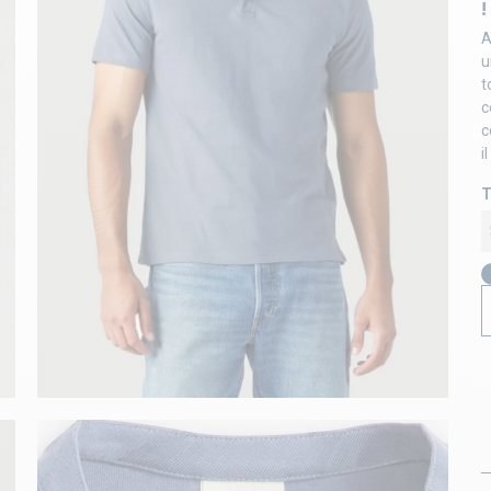
A
u
t
c
c
i
T