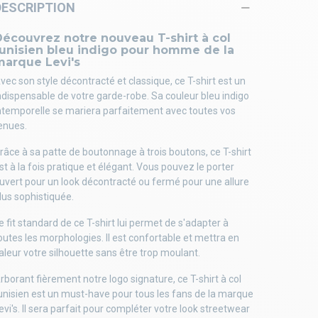
DESCRIPTION
Découvrez notre nouveau T-shirt à col
tunisien bleu indigo pour homme de la
marque Levi's
vec son style décontracté et classique, ce T-shirt est un
ndispensable de votre garde-robe. Sa couleur bleu indigo
ntemporelle se mariera parfaitement avec toutes vos
enues.
râce à sa patte de boutonnage à trois boutons, ce T-shirt
st à la fois pratique et élégant. Vous pouvez le porter
uvert pour un look décontracté ou fermé pour une allure
lus sophistiquée.
e fit standard de ce T-shirt lui permet de s'adapter à
outes les morphologies. Il est confortable et mettra en
aleur votre silhouette sans être trop moulant.
rborant fièrement notre logo signature, ce T-shirt à col
unisien est un must-have pour tous les fans de la marque
evi's. Il sera parfait pour compléter votre look streetwear