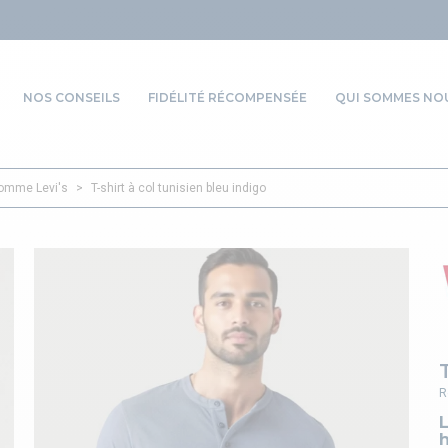
NOS CONSEILS
FIDÉLITÉ RÉCOMPENSÉE
QUI SOMMES NOU
homme Levi's
>
T-shirt à col tunisien bleu indigo
R
L
h