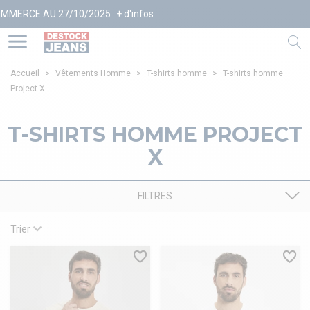
RCE AU 27/10/2025
+ d'infos
Accueil
>
Vêtements Homme
>
T-shirts homme
>
T-shirts homme
Project X
T-SHIRTS HOMME PROJECT
X
FILTRES
Trier