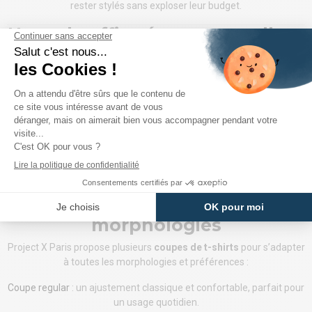
rester stylés sans exploser leur budget.
Un style affirmé pour une allure
unique
Le
t-shirt
est un basique essentiel dans toute garde-robe
masculine, mais Project X Paris en fait une
pièce forte du
dressing
. Avec des
motifs graphiques, des logos imposants,
des détails travaillés
et des couleurs variées, les t-shirts de la
marque s’adressent à ceux qui aiment affirmer leur personnalité à
travers leur style. Que vous soyez adepte du
look épuré
ou que
vous recherchiez une
touche audacieuse
dans votre tenue, vous
trouverez le modèle qui vous correspond.
Des coupes pour toutes les
morphologies
Project X Paris propose plusieurs
coupes de t-shirts
pour s’adapter
à toutes les morphologies et préférences :
Coupe regular
: un ajustement classique et confortable, parfait pour
un usage quotidien.