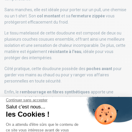
Sans manches, elle est idéale pour porter sur un pull, une chemise
ou un t-shirt. Son
col montant
et sa
fermeture zippée
vous
protégeront efficacement du froid.
Le tissu matelassé de cette doudoune est composé de deux ou
plusieurs couches cousues ensemble, offrant ainsi une meilleure
isolation et une sensation de chaleur incomparable. De plus, cette
matière est également
résistante à l'eau
, idéale pour vous
protéger des intempéries.
Côté pratique, cette doudoune possède des
poches avant
pour
garder vos mains au chaud ou pour y ranger vos affaires
personnelles en toute sécurité.
Enfin, le
rembourrage en fibres synthétiques
apporte une
sensation de légèreté tout en maintenant une chaleur optimale.
Optez pour cette doudoune sans manches matelassée bleu
marine de Jack & Jones et faites face au froid avec style et
confort.