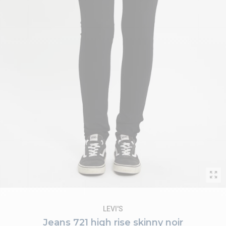
LEVI'S
Jeans 721 high rise skinny noir