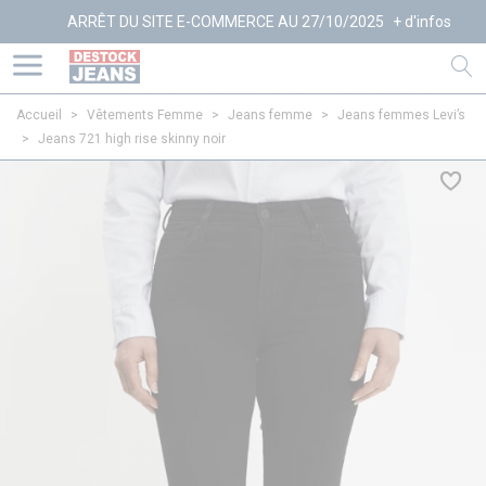
ARRÊT DU SITE E-COMMERCE AU 27/10/2025
+ d'infos
Accueil
>
Vêtements Femme
>
Jeans femme
>
Jeans femmes Levi’s
>
Jeans 721 high rise skinny noir