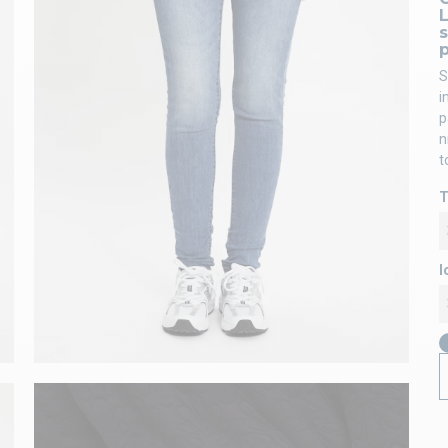
L
s
S
i
p
n
t
T
l