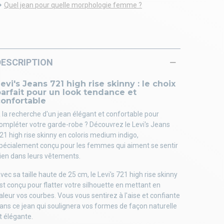
Quel jean pour quelle morphologie femme ?
DESCRIPTION
evi's Jeans 721 high rise skinny : le choix
arfait pour un look tendance et
confortable
 la recherche d'un jean élégant et confortable pour
ompléter votre garde-robe ? Découvrez le Levi's Jeans
21 high rise skinny en coloris medium indigo,
pécialement conçu pour les femmes qui aiment se sentir
ien dans leurs vêtements.
vec sa taille haute de 25 cm, le Levi's 721 high rise skinny
st conçu pour flatter votre silhouette en mettant en
aleur vos courbes. Vous vous sentirez à l'aise et confiante
ans ce jean qui soulignera vos formes de façon naturelle
t élégante.