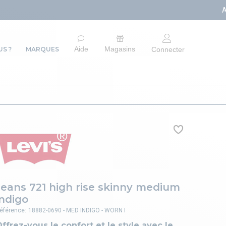
ARRÊT DU SITE E-
Aide
Magasins
S ?
MARQUES
Connecter
Jeans 721 high rise skinny medium
indigo
éférence:
18882-0690 - MED INDIGO - WORN I
ffrez-vous le confort et le style avec le