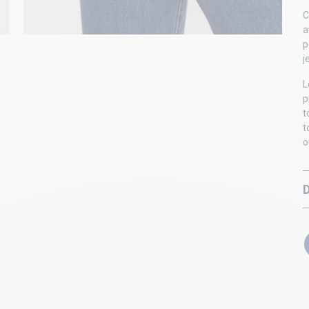
C
a
p
j
L
p
t
t
o