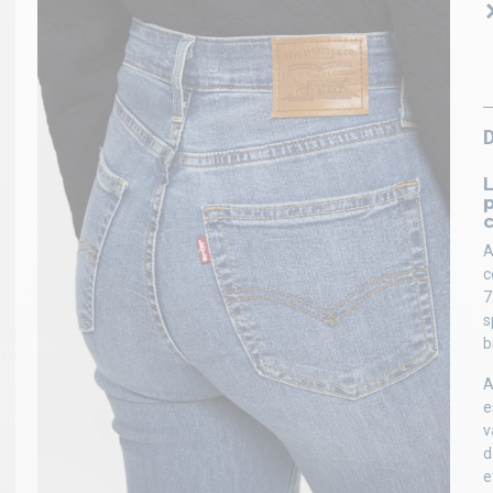
L
p
A
c
7
s
b
A
e
v
d
e