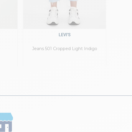
LEVI'S
Jeans 501 Cropped Light Indigo
J