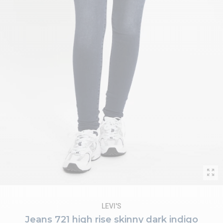
LEVI'S
Jeans 721 high rise skinny dark indigo