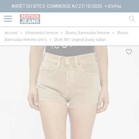
RRÊT DU SITE E-COMMERCE AU 27/10/2025
+ d'infos
Accueil
>
Vêtements Femme
>
Shorts, Bermudas femme
>
Shorts,
Bermudas femme Levi's
>
Short 501 original Dusty safari