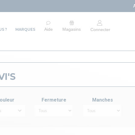
ARRÊT DU SITE E-COMM
Aide
Magasins
S ?
MARQUES
Connecter
I'S
ouleur
Fermeture
Manches
s