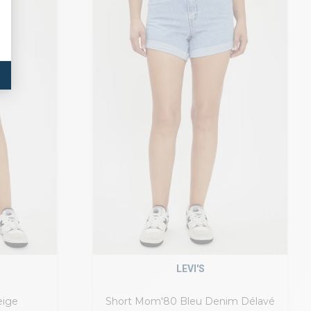
LEVI'S
eige
Short Mom'80 Bleu Denim Délavé