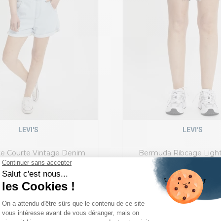
LEVI'S
LEVI'S
te Courte Vintage Denim
Bermuda Ribcage Light
Délavé