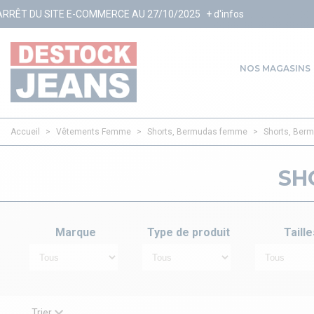
ERCE AU 27/10/2025
+ d'infos
NOS MAGASINS
Accueil
>
Vêtements Femme
>
Shorts, Bermudas femme
>
Shorts, Ber
SH
Marque
Type de produit
Taille
Trier