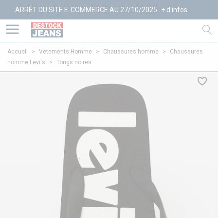
ARRÊT DU SITE E-COMMERCE AU 27/10/2025
+ d'infos
Accueil
>
Vêtements Homme
>
Chaussures homme
>
Chaussures
homme Levi's
>
Tongs noires