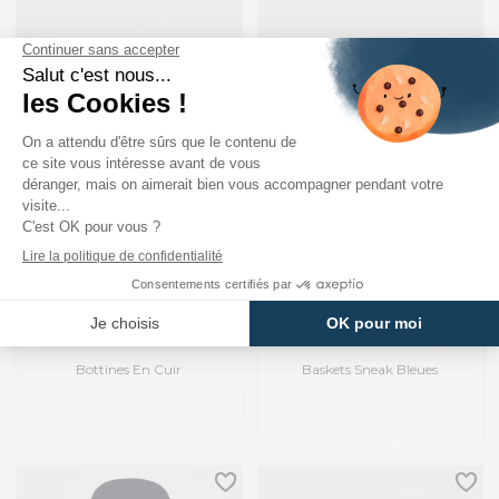
LEVI'S
LEVI'S
Bottines En Cuir
Baskets Sneak Bleues