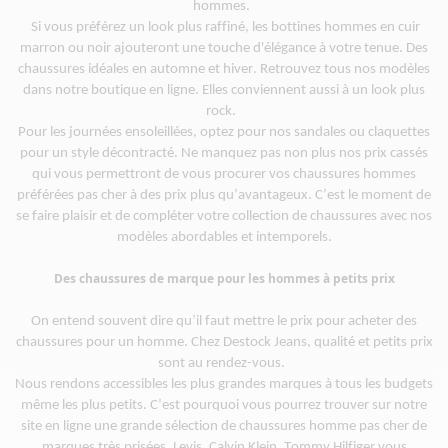
hommes.
Si vous préférez un look plus raffiné
,
les
bottines
hommes en
cuir
marron ou noir ajouteront une touche d'élégance à votre tenue.
Des
chaussures idéales en automne et hiver. Retrouvez
tous nos modèles
dans notre boutique en ligne.
Elles conviennent aussi à un look plus
rock.
Pour les journées ensoleillées, optez pour nos sandales ou claquettes
pour un style décontracté. Ne manquez pas non plus nos pr
ix cassé
s
qui vous permettront de vous procurer vos chaussures
hommes
préférées
pas cher
à des prix
plus
qu’
avantageux.
C’est
le moment de
se faire
plaisir et
de
compléte
r
votre collection de chaussures
avec nos
modèles abordables et
intemporels
.
Des chaussures de marque pour les hommes à petits prix
On entend souvent dire qu’il faut mettre le prix pour acheter des
chaussures pour un homme. Chez
Destock
Jeans, qualité et
pe
tits prix
sont au rendez-vous.
Nous rendons accessibles les plus grandes marques à tous les budgets
même les plus petits. C’est pourquoi vous pourrez trouver sur notre
site en ligne une grande sélection de chaussures homme pas cher de
marques très prisées. Levis, Calvin Klein, Tommy Hilfiger vo
us