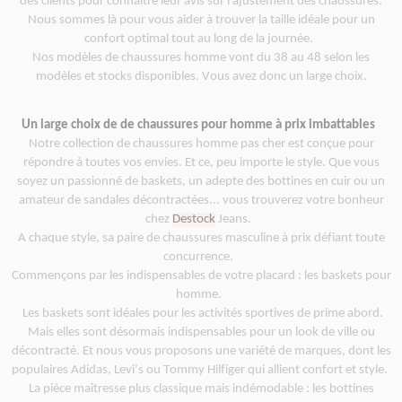
des clients pour connaître leur avis sur l'ajustement des chaussures.
Nous sommes là pour vous aider à trouver la taille idéale pour un
confort optimal tout au long de la
journée.
Nos modèles de chaussures homme vont du 38 au 48 selon les
modèles et stocks disponibles.
Vous avez donc un large choix.
Un large choix de
de chaussures
pour homme à prix imbattable
s
Notre collection de chaussures homme pas cher est conçue pour
répondre à toutes vos envies
. Et ce, peu importe le style.
Q
ue vous
soyez un passionné de baskets, un adepte des bottines en cuir ou un
amateur de sandales décontractées.
.. vous trouverez votre bonheur
chez
Destock
Jeans.
A chaque style, sa paire de chaussures masculine à prix défiant toute
concurrence.
Commençons par les indispensables de votre placard : les baskets pour
homme.
Les baskets sont idéales pour les activités sportives
de prime abord.
Mais elles sont désormais indispensables pour un look de ville ou
décontracté. Et
nous vous proposons une variété de marques, dont les
populaires Adidas,
Levi’s
ou Tommy Hilfiger
qui allient confort et style.
La pièce maîtresse plus classique mais indémodable : les bottines